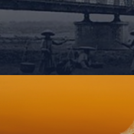
Đang mở
https://giaydabonghana.com/cau-long-bien