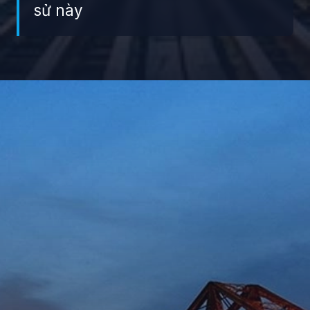
sử này
Đang mở
https://giaydabonghana.com/cau-long-bien