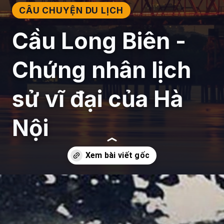
CÂU CHUYỆN DU LỊCH
Cầu Long Biên -
Chứng nhân lịch
sử vĩ đại của Hà
Nội
Đang mở
https://giaydabonghana.com/cau-long-bien