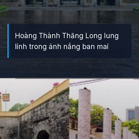
Hoàng Thành Thăng Long lung
linh trong ánh nắng ban mai
Đang mở
https://giaydabonghana.com/cac-khu-di-tich-lich-su-o-ha-noi