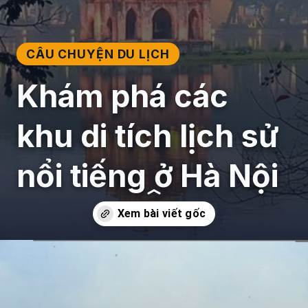
CÂU CHUYỆN DU LỊCH
Khám phá các
khu di tích lịch sử
nổi tiếng ở Hà Nội
Đang mở
https://giaydabonghana.com/cac-khu-di-tich-lich-su-o-ha-noi