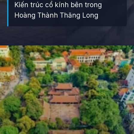
Kiến trúc cổ kính bên trong
Hoàng Thành Thăng Long
Đang mở
https://giaydabonghana.com/cac-khu-di-tich-lich-su-o-ha-noi