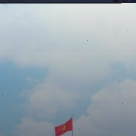
Đang mở
https://giaydabonghana.com/cac-khu-di-tich-lich-su-o-ha-noi