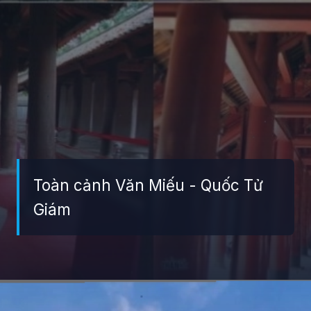
Toàn cảnh Văn Miếu - Quốc Tử
Giám
Đang mở
https://giaydabonghana.com/cac-khu-di-tich-lich-su-o-ha-noi