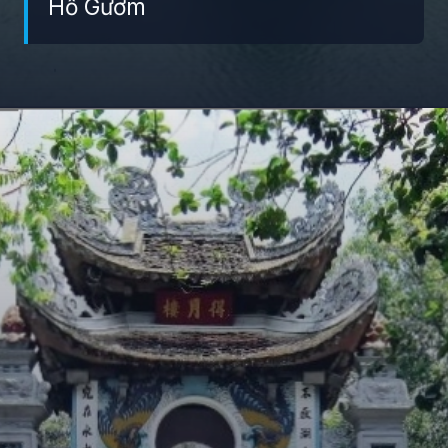
Hồ Gươm
Đang mở
https://giaydabonghana.com/cac-khu-di-tich-lich-su-o-ha-noi