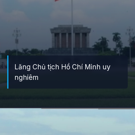
Lăng Chủ tịch Hồ Chí Minh uy
nghiêm
Đang mở
https://giaydabonghana.com/cac-khu-di-tich-lich-su-o-ha-noi