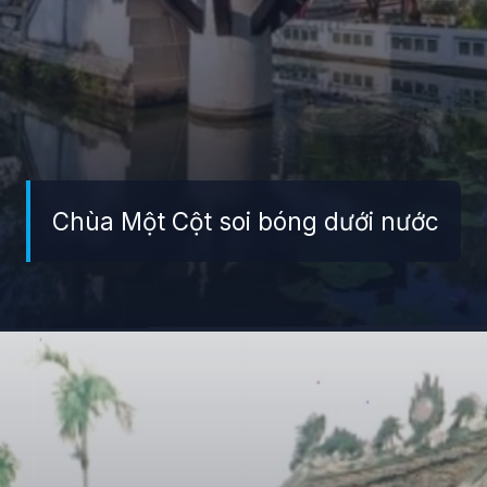
Chùa Một Cột soi bóng dưới nước
Đang mở
https://giaydabonghana.com/cac-khu-di-tich-lich-su-o-ha-noi