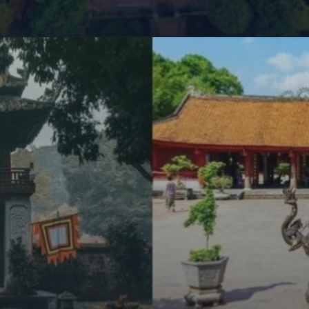
Đang mở
https://giaydabonghana.com/cac-khu-di-tich-lich-su-o-ha-noi