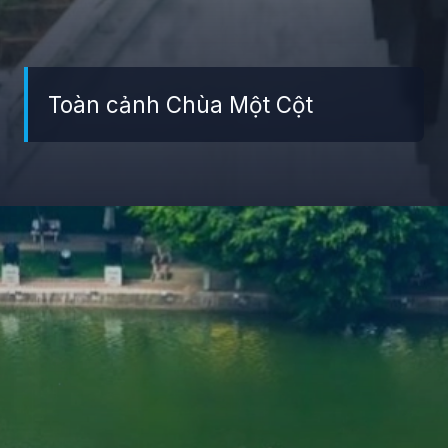
Toàn cảnh Chùa Một Cột
Đang mở
https://giaydabonghana.com/cac-khu-di-tich-lich-su-o-ha-noi