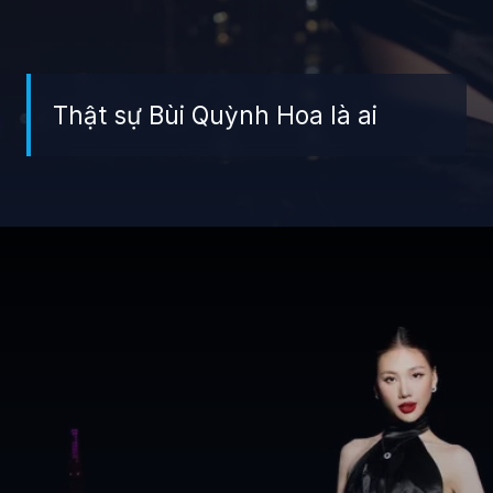
Thật sự Bùi Quỳnh Hoa là ai
Đang mở
https://giaydabonghana.com/bui-quynh-hoa