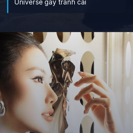
Universe gây tranh cãi
Đang mở
https://giaydabonghana.com/bui-quynh-hoa