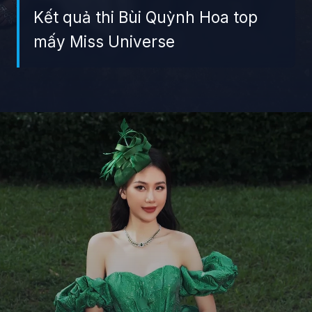
Kết quả thi Bùi Quỳnh Hoa top
mấy Miss Universe
Đang mở
https://giaydabonghana.com/bui-quynh-hoa