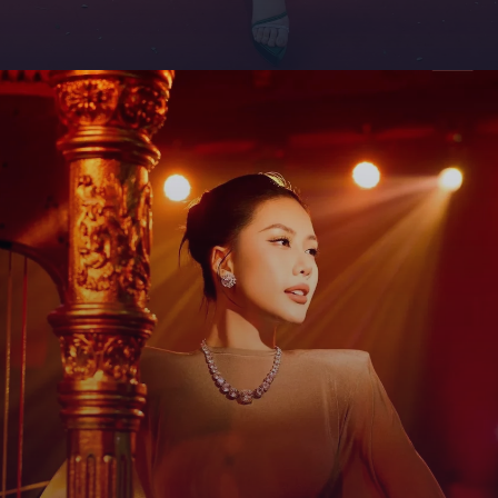
Đang mở
https://giaydabonghana.com/bui-quynh-hoa