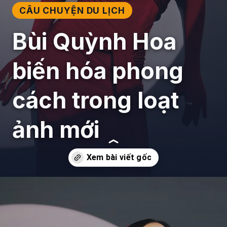
CÂU CHUYỆN DU LỊCH
Bùi Quỳnh Hoa
biến hóa phong
cách trong loạt
ảnh mới
Đang mở
https://giaydabonghana.com/bui-quynh-hoa