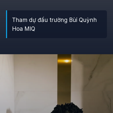
Tham dự đấu trường Bùi Quỳnh
Hoa MIQ
Đang mở
https://giaydabonghana.com/bui-quynh-hoa