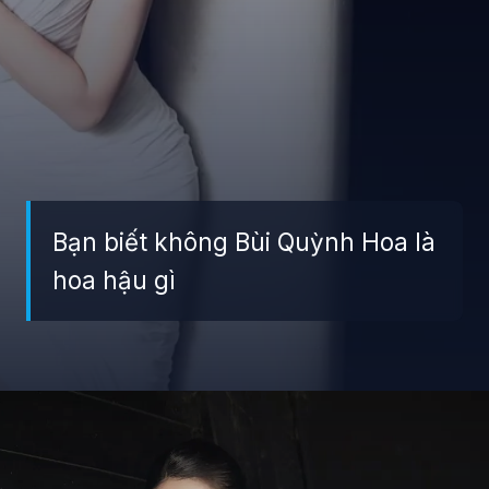
Bạn biết không Bùi Quỳnh Hoa là
hoa hậu gì
Đang mở
https://giaydabonghana.com/bui-quynh-hoa