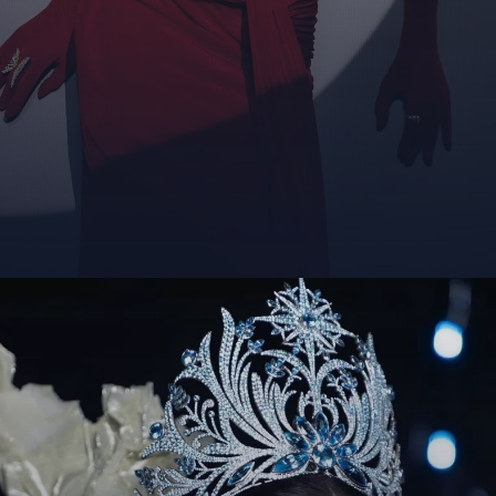
Đang mở
https://giaydabonghana.com/bui-quynh-hoa