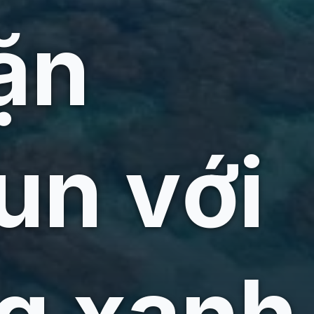
ặn
un với