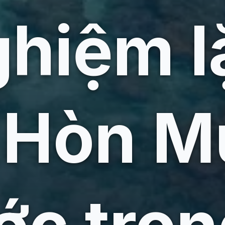
ghiệm l
 Hòn M