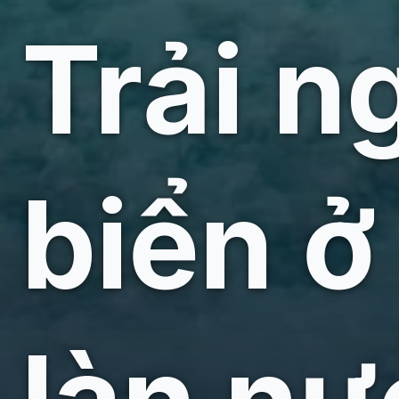
Trải n
biển ở