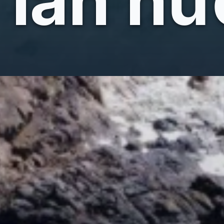
làn nư
Đang mở
https://giaydabonghana.com/bien-hon-mun