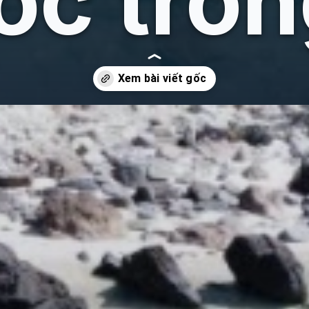
ớc tro