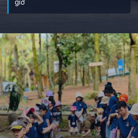
giờ
Đang mở
https://giaydabonghana.com/ban-rom-soc-son