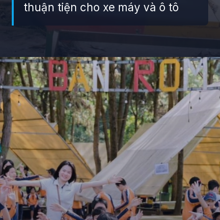
thuận tiện cho xe máy và ô tô
Đang mở
https://giaydabonghana.com/ban-rom-soc-son