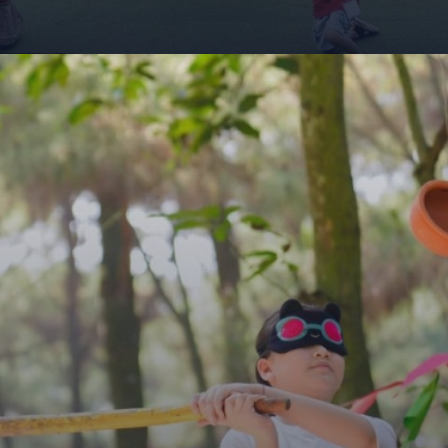
Đang mở
https://giaydabonghana.com/ban-rom-soc-son