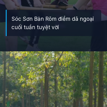
Sóc Sơn Bản Rõm điểm dã ngoại
cuối tuần tuyệt vời
Đang mở
https://giaydabonghana.com/ban-rom-soc-son