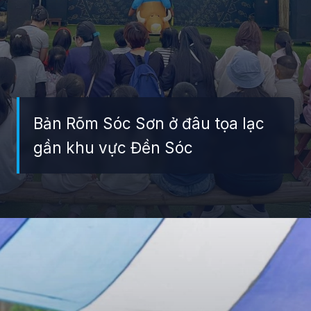
Bản Rõm Sóc Sơn ở đâu tọa lạc
gần khu vực Đền Sóc
Đang mở
https://giaydabonghana.com/ban-rom-soc-son