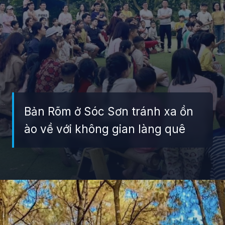
Bản Rõm ở Sóc Sơn tránh xa ồn
ào về với không gian làng quê
Đang mở
https://giaydabonghana.com/ban-rom-soc-son