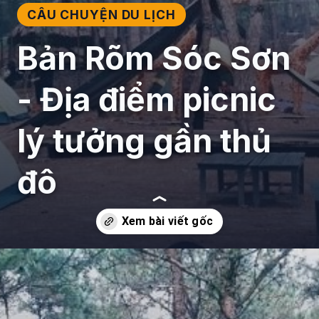
CÂU CHUYỆN DU LỊCH
Bản Rõm Sóc Sơn
- Địa điểm picnic
lý tưởng gần thủ
đô
Đang mở
https://giaydabonghana.com/ban-rom-soc-son