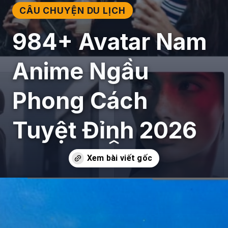
CÂU CHUYỆN DU LỊCH
984+ Avatar Nam
Anime Ngầu
Phong Cách
Tuyệt Đỉnh 2026
Đang mở
https://giaydabonghana.com/avatar-nam-anime