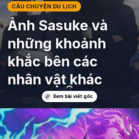
CÂU CHUYỆN DU LỊCH
Ảnh Sasuke và
những khoảnh
khắc bên các
nhân vật khác
Đang mở
https://giaydabonghana.com/anh-sasuke