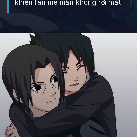
khiến fan mê mẩn không rời mắt
Đang mở
https://giaydabonghana.com/anh-sasuke