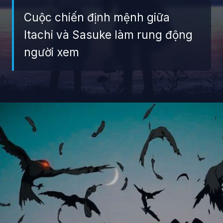
Cuộc chiến định mệnh giữa
Itachi và Sasuke làm rung động
người xem
Đang mở
https://giaydabonghana.com/anh-sasuke