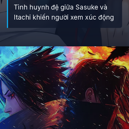
Tình huynh đệ giữa Sasuke và
Itachi khiến người xem xúc động
Đang mở
https://giaydabonghana.com/anh-sasuke