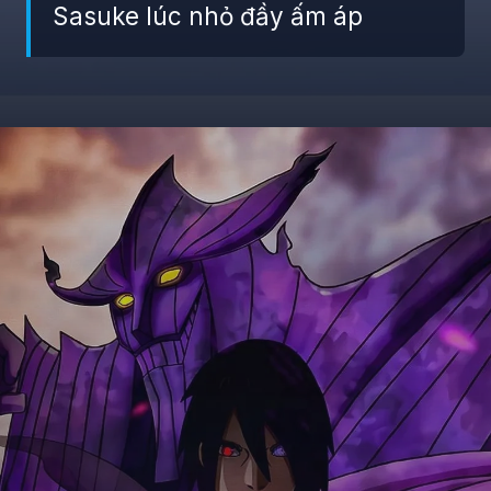
Sasuke lúc nhỏ đầy ấm áp
Đang mở
https://giaydabonghana.com/anh-sasuke