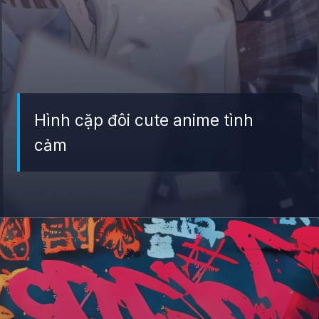
Hình cặp đôi cute anime tình
cảm
Đang mở
https://giaydabonghana.com/anh-doi-anime