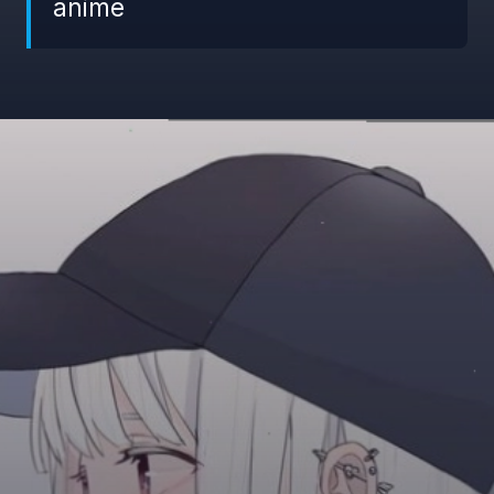
anime
Đang mở
https://giaydabonghana.com/anh-doi-anime