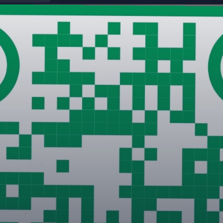
Đang mở
https://giaydabonghana.com/anh-doi-anime