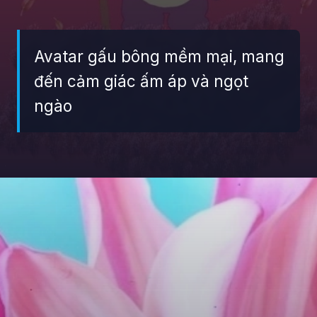
Avatar gấu bông mềm mại, mang
đến cảm giác ấm áp và ngọt
ngào
Đang mở
https://giaydabonghana.com/anh-avatar-tiktok-dep