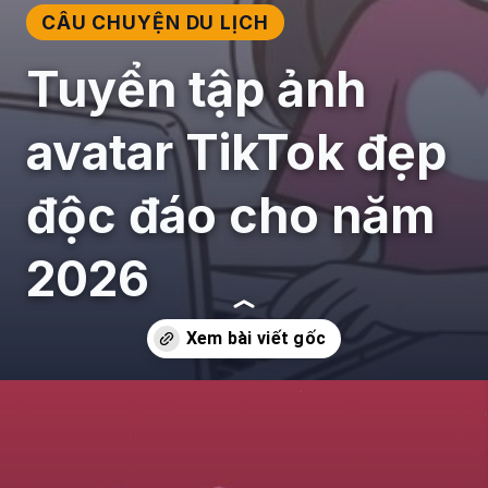
CÂU CHUYỆN DU LỊCH
Tuyển tập ảnh
avatar TikTok đẹp
độc đáo cho năm
2026
Đang mở
https://giaydabonghana.com/anh-avatar-tiktok-dep