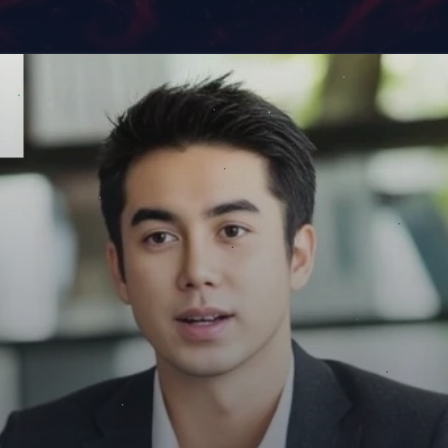
Đang mở
https://giaydabonghana.com/anh-anime-nam-ngau-lanh-lung-ac-quy