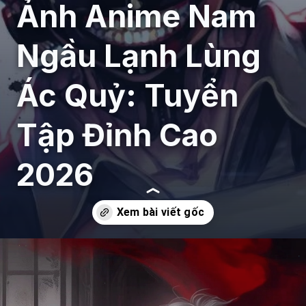
Ảnh Anime Nam
Ngầu Lạnh Lùng
Ác Quỷ: Tuyển
Tập Đỉnh Cao
2026
Đang mở
https://giaydabonghana.com/anh-anime-nam-ngau-lanh-lung-ac-quy