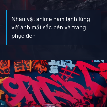
Nhân vật anime nam lạnh lùng
với ánh mắt sắc bén và trang
phục đen
Đang mở
https://giaydabonghana.com/anh-anime-nam-ngau-lanh-lung-ac-quy