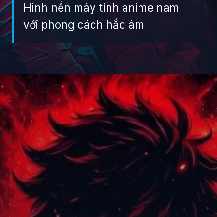
Hình nền máy tính anime nam
với phong cách hắc ám
Đang mở
https://giaydabonghana.com/anh-anime-nam-ngau-lanh-lung-ac-quy