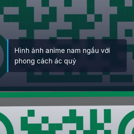
Hình ảnh anime nam ngầu với
phong cách ác quỷ
Đang mở
https://giaydabonghana.com/anh-anime-nam-ngau-lanh-lung-ac-quy