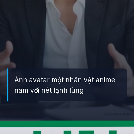
Ảnh avatar một nhân vật anime
nam với nét lạnh lùng
Đang mở
https://giaydabonghana.com/anh-anime-nam-ngau-lanh-lung-ac-quy