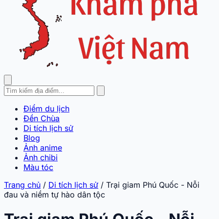
Điểm du lịch
Đền Chùa
Di tích lịch sử
Blog
Ảnh anime
Ảnh chibi
Màu tóc
Trang chủ
/
Di tích lịch sử
/
Trại giam Phú Quốc - Nỗi
đau và niềm tự hào dân tộc