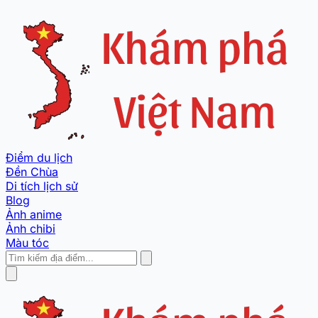
Điểm du lịch
Đền Chùa
Di tích lịch sử
Blog
Ảnh anime
Ảnh chibi
Màu tóc