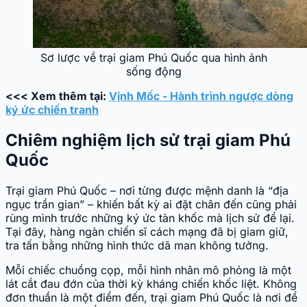
Sơ lược về trại giam Phú Quốc qua hình ảnh
sống động
<<< Xem thêm tại:
Vịnh Mốc - Hành trình ngược dòng
ký ức chiến tranh
Chiêm nghiệm lịch sử trại giam Phú
Quốc
Trại giam Phú Quốc – nơi từng được mệnh danh là “địa
ngục trần gian” – khiến bất kỳ ai đặt chân đến cũng phải
rùng mình trước những ký ức tàn khốc mà lịch sử để lại.
Tại đây, hàng ngàn chiến sĩ cách mạng đã bị giam giữ,
tra tấn bằng những hình thức dã man không tưởng.
Mỗi chiếc chuồng cọp, mỗi hình nhân mô phỏng là một
lát cắt đau đớn của thời kỳ kháng chiến khốc liệt. Không
đơn thuần là một điểm đến, trại giam Phú Quốc là nơi để