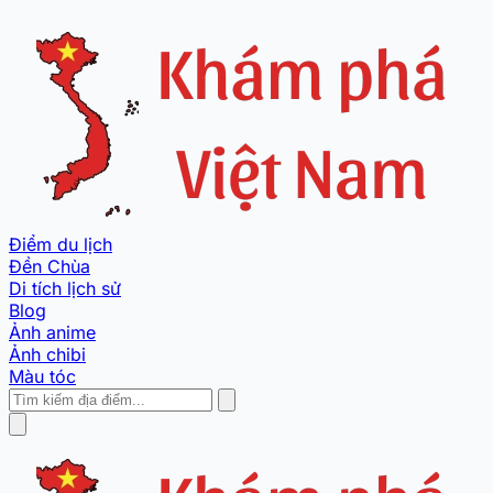
Điểm du lịch
Đền Chùa
Di tích lịch sử
Blog
Ảnh anime
Ảnh chibi
Màu tóc