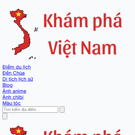
Điểm du lịch
Đền Chùa
Di tích lịch sử
Blog
Ảnh anime
Ảnh chibi
Màu tóc