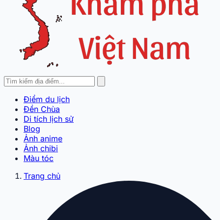
Điểm du lịch
Đền Chùa
Di tích lịch sử
Blog
Ảnh anime
Ảnh chibi
Màu tóc
Trang chủ