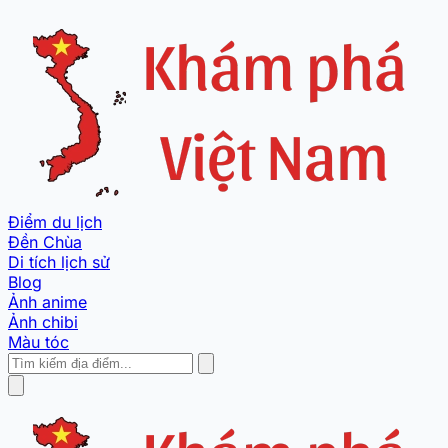
Điểm du lịch
Đền Chùa
Di tích lịch sử
Blog
Ảnh anime
Ảnh chibi
Màu tóc