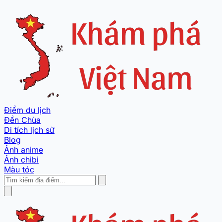
Điểm du lịch
Đền Chùa
Di tích lịch sử
Blog
Ảnh anime
Ảnh chibi
Màu tóc