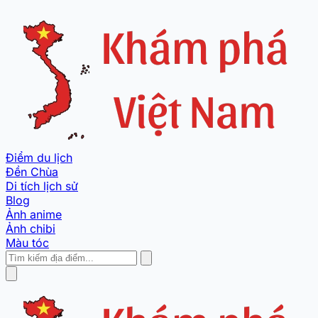
Điểm du lịch
Đền Chùa
Di tích lịch sử
Blog
Ảnh anime
Ảnh chibi
Màu tóc