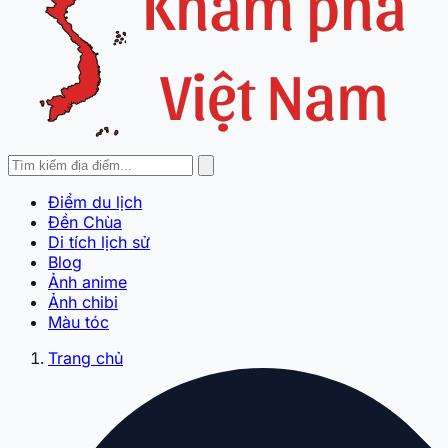
Điểm du lịch
Đền Chùa
Di tích lịch sử
Blog
Ảnh anime
Ảnh chibi
Màu tóc
Trang chủ