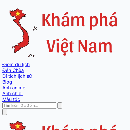
Điểm du lịch
Đền Chùa
Di tích lịch sử
Blog
Ảnh anime
Ảnh chibi
Màu tóc