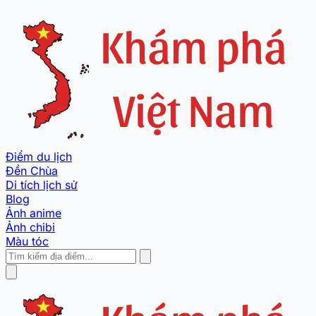
Điểm du lịch
Đền Chùa
Di tích lịch sử
Blog
Ảnh anime
Ảnh chibi
Màu tóc