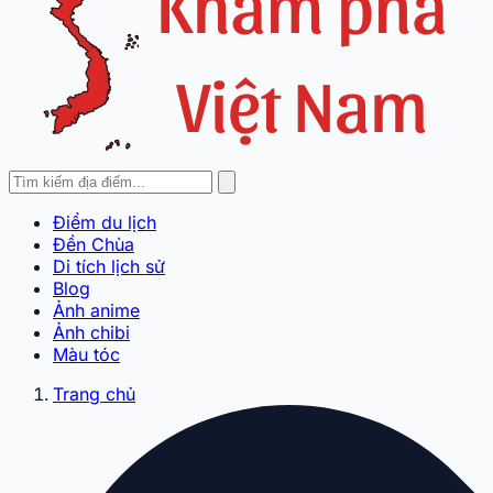
Điểm du lịch
Đền Chùa
Di tích lịch sử
Blog
Ảnh anime
Ảnh chibi
Màu tóc
Trang chủ