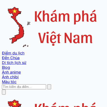
Điểm du lịch
Đền Chùa
Di tích lịch sử
Blog
Ảnh anime
Ảnh chibi
Màu tóc