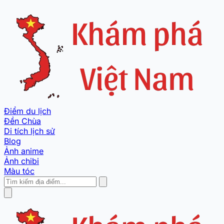
Điểm du lịch
Đền Chùa
Di tích lịch sử
Blog
Ảnh anime
Ảnh chibi
Màu tóc