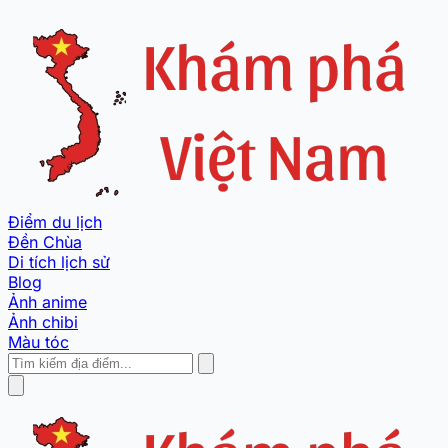
Điểm du lịch
Đền Chùa
Di tích lịch sử
Blog
Ảnh anime
Ảnh chibi
Màu tóc