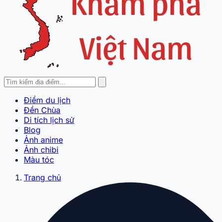
Điểm du lịch
Đền Chùa
Di tích lịch sử
Blog
Ảnh anime
Ảnh chibi
Màu tóc
Trang chủ