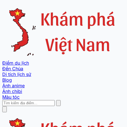
Điểm du lịch
Đền Chùa
Di tích lịch sử
Blog
Ảnh anime
Ảnh chibi
Màu tóc