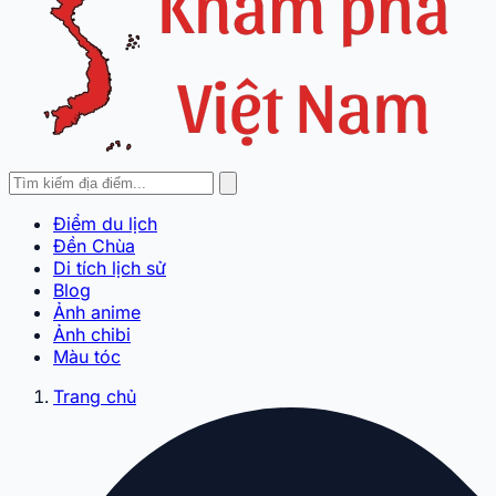
Điểm du lịch
Đền Chùa
Di tích lịch sử
Blog
Ảnh anime
Ảnh chibi
Màu tóc
Trang chủ