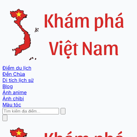
Điểm du lịch
Đền Chùa
Di tích lịch sử
Blog
Ảnh anime
Ảnh chibi
Màu tóc