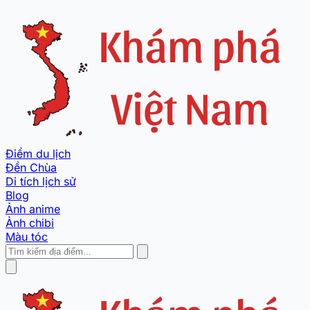
Điểm du lịch
Đền Chùa
Di tích lịch sử
Blog
Ảnh anime
Ảnh chibi
Màu tóc