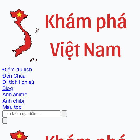
Điểm du lịch
Đền Chùa
Di tích lịch sử
Blog
Ảnh anime
Ảnh chibi
Màu tóc