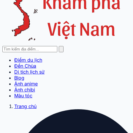
Điểm du lịch
Đền Chùa
Di tích lịch sử
Blog
Ảnh anime
Ảnh chibi
Màu tóc
Trang chủ