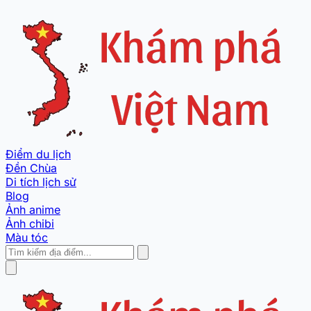
Điểm du lịch
Đền Chùa
Di tích lịch sử
Blog
Ảnh anime
Ảnh chibi
Màu tóc