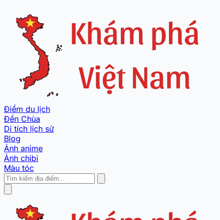
Điểm du lịch
Đền Chùa
Di tích lịch sử
Blog
Ảnh anime
Ảnh chibi
Màu tóc