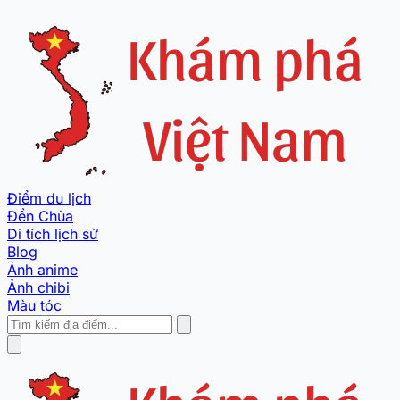
Điểm du lịch
Đền Chùa
Di tích lịch sử
Blog
Ảnh anime
Ảnh chibi
Màu tóc