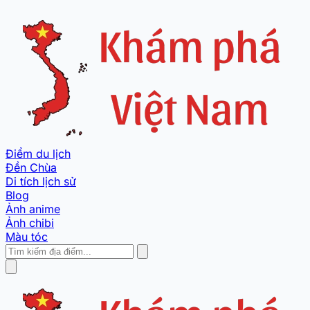
Điểm du lịch
Đền Chùa
Di tích lịch sử
Blog
Ảnh anime
Ảnh chibi
Màu tóc