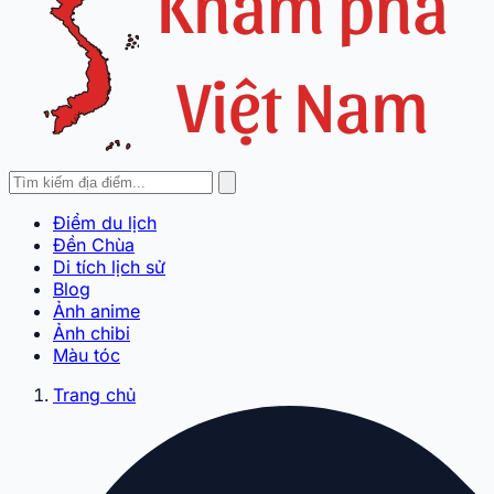
Điểm du lịch
Đền Chùa
Di tích lịch sử
Blog
Ảnh anime
Ảnh chibi
Màu tóc
Trang chủ