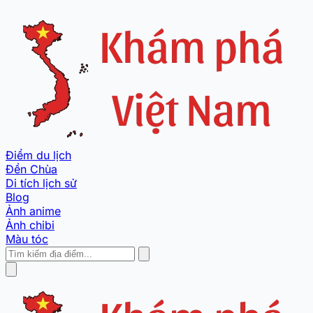
Điểm du lịch
Đền Chùa
Di tích lịch sử
Blog
Ảnh anime
Ảnh chibi
Màu tóc