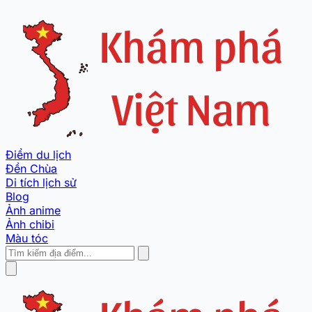
Điểm du lịch
Đền Chùa
Di tích lịch sử
Blog
Ảnh anime
Ảnh chibi
Màu tóc