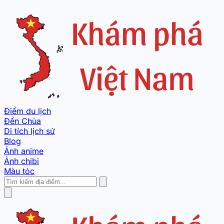
Điểm du lịch
Đền Chùa
Di tích lịch sử
Blog
Ảnh anime
Ảnh chibi
Màu tóc