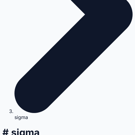
sigma
# sigma