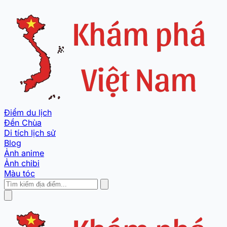
Điểm du lịch
Đền Chùa
Di tích lịch sử
Blog
Ảnh anime
Ảnh chibi
Màu tóc