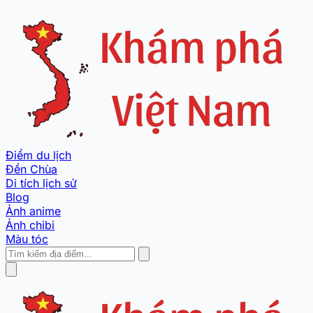
Điểm du lịch
Đền Chùa
Di tích lịch sử
Blog
Ảnh anime
Ảnh chibi
Màu tóc