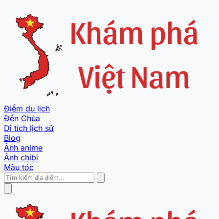
Điểm du lịch
Đền Chùa
Di tích lịch sử
Blog
Ảnh anime
Ảnh chibi
Màu tóc