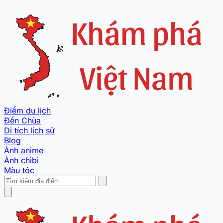
Điểm du lịch
Đền Chùa
Di tích lịch sử
Blog
Ảnh anime
Ảnh chibi
Màu tóc