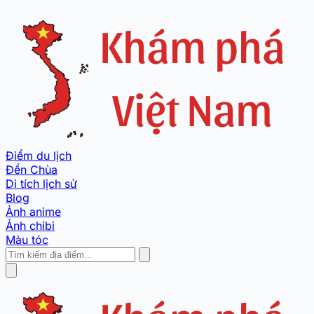
Điểm du lịch
Đền Chùa
Di tích lịch sử
Blog
Ảnh anime
Ảnh chibi
Màu tóc