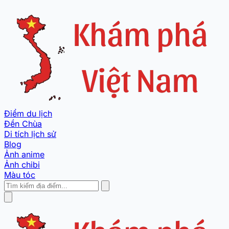
Điểm du lịch
Đền Chùa
Di tích lịch sử
Blog
Ảnh anime
Ảnh chibi
Màu tóc