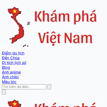
Điểm du lịch
Đền Chùa
Di tích lịch sử
Blog
Ảnh anime
Ảnh chibi
Màu tóc