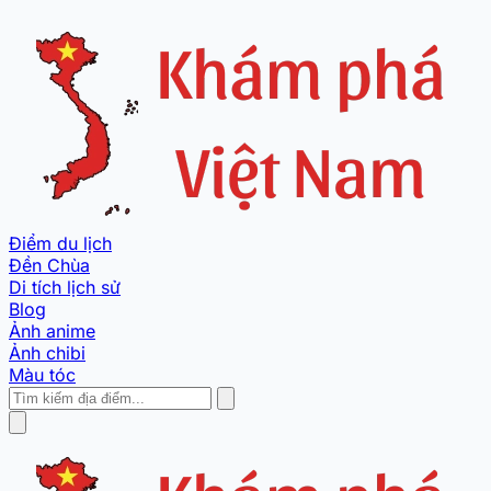
Điểm du lịch
Đền Chùa
Di tích lịch sử
Blog
Ảnh anime
Ảnh chibi
Màu tóc