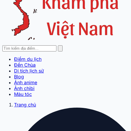
Điểm du lịch
Đền Chùa
Di tích lịch sử
Blog
Ảnh anime
Ảnh chibi
Màu tóc
Trang chủ