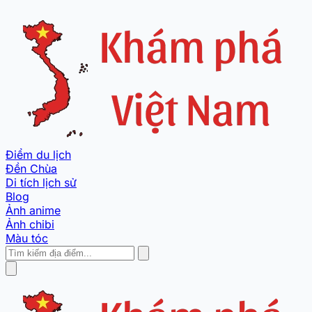
Điểm du lịch
Đền Chùa
Di tích lịch sử
Blog
Ảnh anime
Ảnh chibi
Màu tóc