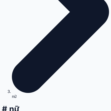
nữ
# nữ