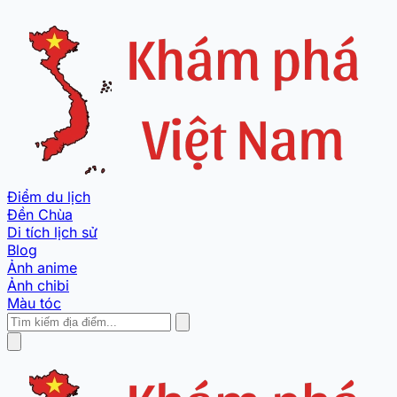
Điểm du lịch
Đền Chùa
Di tích lịch sử
Blog
Ảnh anime
Ảnh chibi
Màu tóc