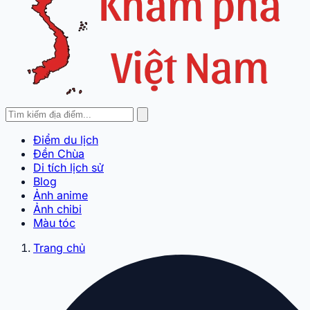
Điểm du lịch
Đền Chùa
Di tích lịch sử
Blog
Ảnh anime
Ảnh chibi
Màu tóc
Trang chủ