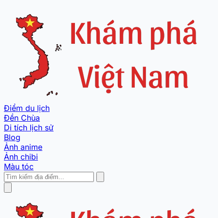
Điểm du lịch
Đền Chùa
Di tích lịch sử
Blog
Ảnh anime
Ảnh chibi
Màu tóc