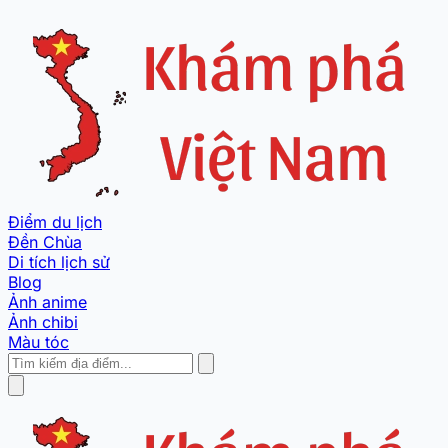
Điểm du lịch
Đền Chùa
Di tích lịch sử
Blog
Ảnh anime
Ảnh chibi
Màu tóc