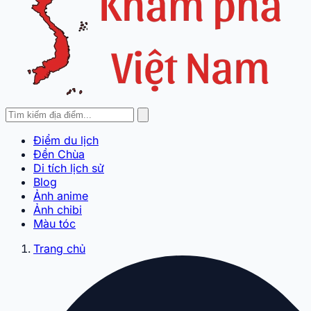
Điểm du lịch
Đền Chùa
Di tích lịch sử
Blog
Ảnh anime
Ảnh chibi
Màu tóc
Trang chủ