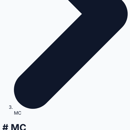
MC
# MC