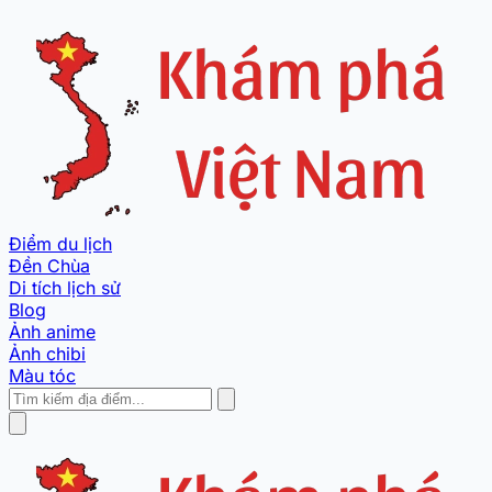
Điểm du lịch
Đền Chùa
Di tích lịch sử
Blog
Ảnh anime
Ảnh chibi
Màu tóc