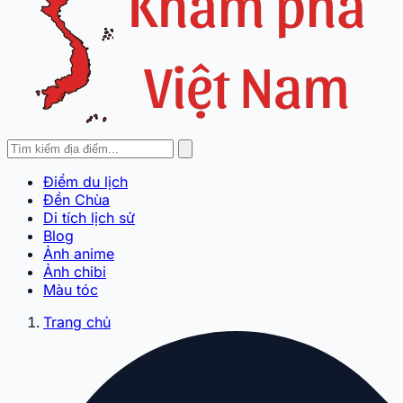
Điểm du lịch
Đền Chùa
Di tích lịch sử
Blog
Ảnh anime
Ảnh chibi
Màu tóc
Trang chủ