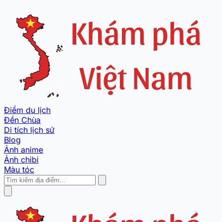
Điểm du lịch
Đền Chùa
Di tích lịch sử
Blog
Ảnh anime
Ảnh chibi
Màu tóc