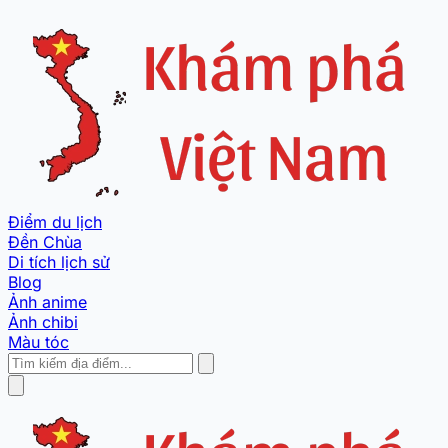
Điểm du lịch
Đền Chùa
Di tích lịch sử
Blog
Ảnh anime
Ảnh chibi
Màu tóc