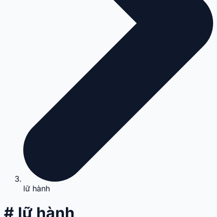
lữ hành
# lữ hành