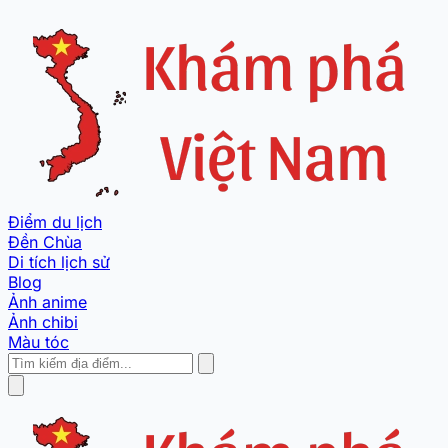
Điểm du lịch
Đền Chùa
Di tích lịch sử
Blog
Ảnh anime
Ảnh chibi
Màu tóc