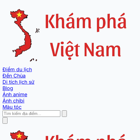
Điểm du lịch
Đền Chùa
Di tích lịch sử
Blog
Ảnh anime
Ảnh chibi
Màu tóc