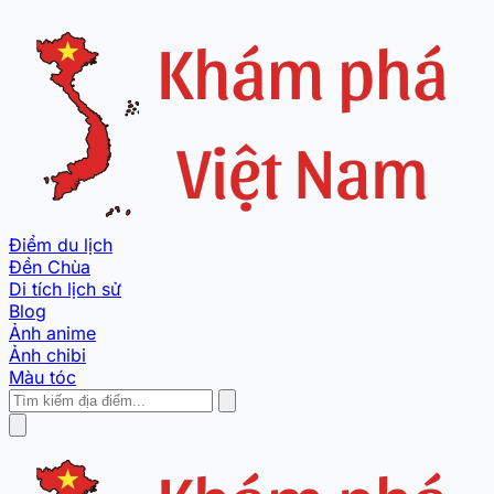
Điểm du lịch
Đền Chùa
Di tích lịch sử
Blog
Ảnh anime
Ảnh chibi
Màu tóc